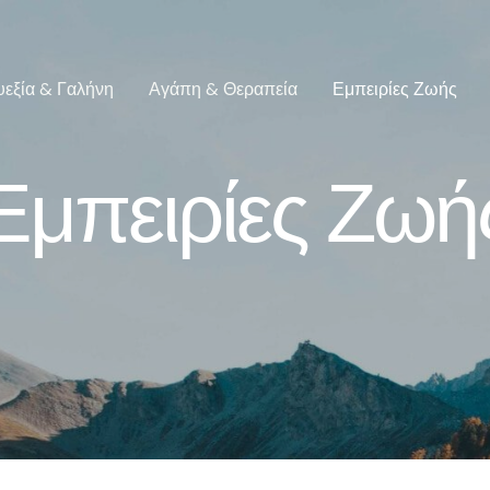
υεξία & Γαλήνη
Αγάπη & Θεραπεία
Εμπειρίες Ζωής
Εμπειρίες Ζωή