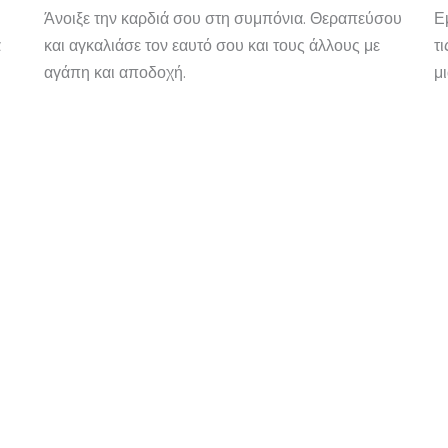
Άνοιξε την καρδιά σου στη συμπόνια. Θεραπεύσου
Ε
α
και αγκαλιάσε τον εαυτό σου και τους άλλους με
τ
αγάπη και αποδοχή.
μ
Έλεγχος Ηρεμίας
60 Δευτερολέπτω
Ας ξεκινήσουμε, για να κατανοήσεις ποιά είναι η κατάστασ
του νευρικού σου συστήματος αυτή τη στιγμή.