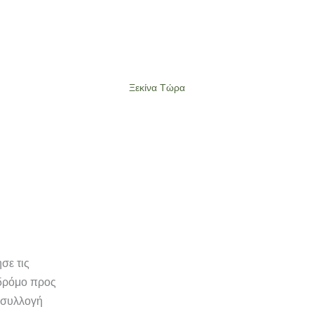
Θα σου κάνουμε 5 σύντομες ερωτήσεις. Δεν υπάρχουν
σωστές ή λάθος απαντήσεις. Μόνο ειλικρινείς.
Ξεκίνα Τώρα
σε τις
 δρόμο προς
 συλλογή