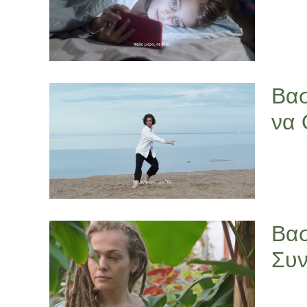
Βασ
να 
Βασ
Συν