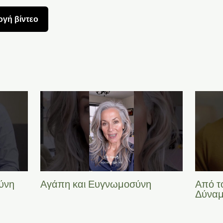
γή βίντεο
ύνη
Αγάπη και Ευγνωμοσύνη
Από τ
Δύναμ