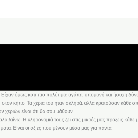
 Είχαν όμως κάτι πιο πολύτιμο: αγάπη, υπομονή και ήσυχη δύν
τον κήπο. Τα χέρια του ήταν σκληρά, αλλά κρατούσαν κάθε σπ
ν χεριών είναι ότι θα σου μάθουν.
λαβαίνω. Η κληρονομιά τους ζει στις μικρές μας πράξεις κάθε 
ματα. Είναι οι αξίες που μένουν μέσα μας για πάντα.