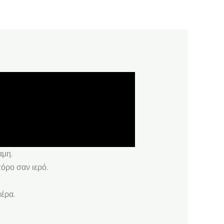
αμη.
όρο σαν ιερό.
μέρα.