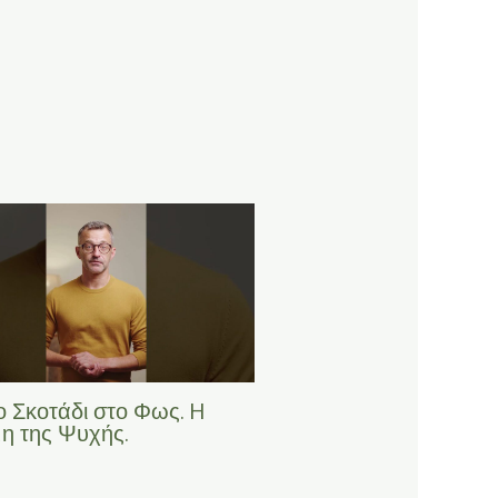
ο Σκοτάδι στο Φως. H
η της Ψυχής.