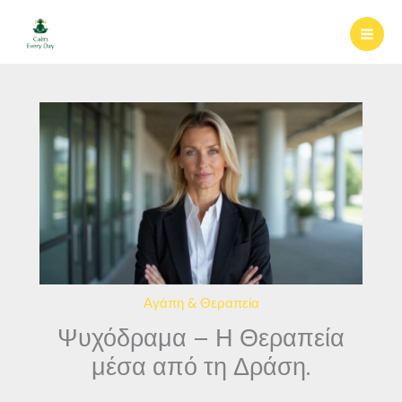
Μετάβαση
στο
περιεχόμενο
Αγάπη & Θεραπεία
Ψυχόδραμα – Η Θεραπεία
μέσα από τη Δράση.