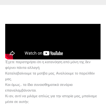
Έχετε παρατηρήσει ότι η κατανόηση από μόνη της δεν
φέρνει πάντα αλλαγή;
Καταλαβαίνουμε τα μοτίβα μας. Αναλύουμε το παρελθόν
μας.
Και όμως… τα ίδια συναισθηματικά σενάρια
επαναλαμβάνονται.
Κι αν, αντί να μιλάμε απλώς για την ιστορία μας, μπαίναμε
μέσα σε αυτήν;