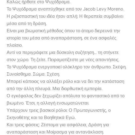
Καλώς ήρθατε στο Ψυχόδραμα.
Το Ψυχόδραμα αναπτύχθηκε από τον Jacob Levy Moreno.
Η ριζοσπαστική του ιδέα ήταν απλή: Η θεραπεία συμβαίνει
μέσα από τη δράση.
Είναι μια βιωματική μέθοδος όπου το άτομο διερευνά την
ιστορία του μέσα από αναπαράσταση, σε ένα ασφαλές
πλαίσιο.
Αντί να περιγράφετε μια δύσκολη συζήτηση… τη στήνετε
στον χώρο. Τη ζείτε. Πειραματίζεστε με νέες απαντήσεις.
Το Ψυχόδραμα ενεργοποιεί ολόκληρο τον άνθρωπο. Σκέψη.
Συναίσθημα. Σώμα. Σχέση.
Μπορεί κάποιος να αλλάξει ρόλο και να δει την κατάσταση
από την άλλη πλευρά. Μια διορθωτική εμπειρία.
Ο εγκέφαλος δεν ξεχωρίζει απόλυτα το φανταστικό από το
βιωμένο. Έτσι, η αλλαγή ενσωματώνεται.
Υπάρχουν τρεις βασικοί ρόλοι: Ο Πρωταγωνιστής, ο
Σκηνοθέτης και τα Βοηθητικά Εγώ.
Και τρεις φάσεις: Ζέσταμα για ασφάλεια, Δράση για
αναπαράσταση και Μοίρασμα για αντανάκλαση.