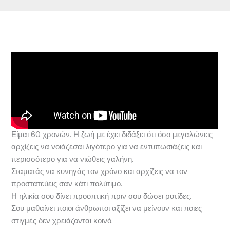
Είμαι 60 χρονών. Η ζωή με έχει διδάξει ότι όσο μεγαλώνεις
αρχίζεις να νοιάζεσαι λιγότερο για να εντυπωσιάζεις και
περισσότερο για να νιώθεις γαλήνη.
Σταματάς να κυνηγάς τον χρόνο και αρχίζεις να τον
προστατεύεις σαν κάτι πολύτιμο.
Η ηλικία σου δίνει προοπτική πριν σου δώσει ρυτίδες.
Σου μαθαίνει ποιοι άνθρωποι αξίζει να μείνουν και ποιες
στιγμές δεν χρειάζονται κοινό.