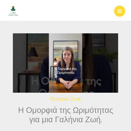
Μετάβαση
στο
περιεχόμενο
Εμπειρίες Ζωής
Η Ομορφιά της Ωριμότητας
για μια Γαλήνια Ζωή.