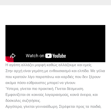
Η αγάπη αλλάζει μορφή καθώς αλλάζουμε και εμείς.
Στην αρχή είναι γεμάτη με ενθουσιασμό και ελπίδα. Με γέλια
που κρατούν λίγο παραπάνω και καρδιές που δεν ξέρουν
ακόμα πόσο εύθραυστες μπορεί να γίνουν.
Ύστερα, γίνεται πιο πρακτική. Γίνεται δέσμευση.
Εμφανίζεται σε κοινούς λογαριασμούς, κοινά όνειρα, και
δύσκολες συζητήσεις.
Αργότερα, γίνεται γενναιόδωρη. Στρέφεται προς τα παιδιά,