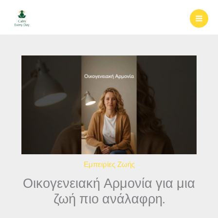
Μετάβαση
στο
περιεχόμενο
Εμπειρίες Ζωής
Οικογενειακή Αρμονία για μια
ζωή πιο ανάλαφρη.