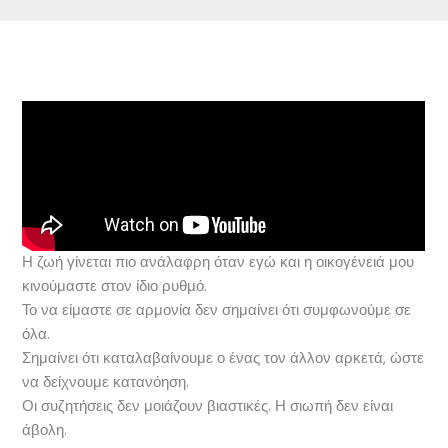
Η ζωή γίνεται πιο ανάλαφρη όταν εγώ και η οικογένειά μου
κινούμαστε στον ίδιο ρυθμό.
Το να είμαστε σε αρμονία δεν σημαίνει ότι συμφωνούμε σε
όλα.
Σημαίνει ότι καταλαβαίνουμε ο ένας τον άλλον αρκετά, ώστε
να δείχνουμε κατανόηση.
Οι συζητήσεις δεν μοιάζουν βιαστικές. Η σιωπή δεν είναι
άβολη.