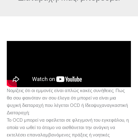
Νομίζεις ότι οι εμμονές είναι απλώς κακές συνήθειες; Πως
θα σου φαινόταν αν σου έλεγα ότι μπορεί να είναι μια
ψυχική διαταραχή που λέγεται OCD ή Ιδεοψυχαναγκαστική
Διαταραχή;
Το OCD μπορεί να οφείλεται σε φλεγμονή του εγκεφάλου, η
οποία να ωθεί το άτομο να αισθάνεται την ανάγκη να
εκτελέσει επαναλαμβανόμενες πράξεις ή νοητικές