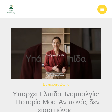
Μετάβαση
στο
περιεχόμενο
Εμπειρίες Ζωής
Υπάρχει Ελπίδα. Ινομυαλγία:
Η Ιστορία Μου. Αν πονάς δεν
είσαι μόνος.