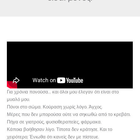
Για χρόνια πονούσα… και όλοι μου έλεγαν ότι είναι στο
μυαλό μου.
Πόνοι στο σώμα. Κούραση χωρίς λόγο. Άγχος.
Μέρες που δεν μπορούσα ούτε να σηκωθώ από το κρεβάτι.
Πήγα σε γιατρούς, φυσιοθεραπείες, φάρμακα.
Κάποια βοήθησαν λίγο. Τίποτα δεν κράτησε. Και το
χειρότερο; Ένιωθα ότι κανείς δεν με πίστευε.