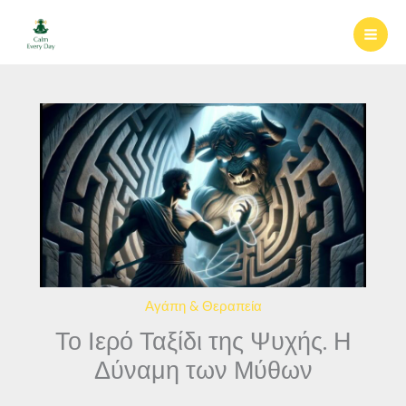
Μετάβαση
στο
περιεχόμενο
Αγάπη & Θεραπεία
Το Ιερό Ταξίδι της Ψυχής. Η
Δύναμη των Μύθων