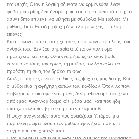
της ψυχής. Όταν η λογική αδυνατεί να ερμηνεύσει έναν
φόβο, μια κρίση, ένα όνειρο ή μια εσωτερική αναστάτωση, το
ασυνείδητο επιλέγει να μιλήσει με σύμβολα. Με εικόνες. Με
μύθους. Γιατί; Επειδή η ψυχή δεν μιλά με λέξεις — μιλά με
εικόνες.
Και οι εικόνες αυτές, οι αρχέτυπες, είναι κοινές σε όλους τους
ανθρώπους. Δεν έχει σημασία από ποιον πολιτισμό
προέρχεται κάποιος. Όλοι γνωρίζουμε, σε έναν βαθύ
εσωτερικό τόπο, τον ήρωα, τη μητέρα, τον δάσκαλο, τον
προδότη, τη σκιά, τον δράκο, το φως.
Αυτές οι μορφές είναι οι κώδικες της ψυχικής μας δομής. Και
οι μύθοι είναι η αφήγηση αυτών των κωδίκων. Όταν, λοιπόν,
διαβάζουμε ή ακούμε έναν μύθο, δεν μαθαίνουμε κάτι ξένο
από εμάς. Αναγνωρίζουμε κάτι μέσα μας. Κάτι που ήδη
υπάρχει αλλά δεν βρίσκει τρόπο να εκφρασθεί.
Η ψυχή αναγνωρίζει αυτό που χρειάζεται. Υπάρχει μια
παράξενη σοφία μέσα στον μύθο: εμφανίζεται πάντα τη
στιγμή που τον χρειαζόμαστε.
Όταν νιώθουμε χαμένοι, εμφανίζεται ο μύθος της Οδύσσειας.