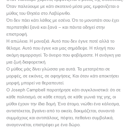
Όταν παλεύουμε με κάτι σκοτεινό μέσα μας, εμφανίζεται ο
μύθος του Θησέα στο Λαβύρινθο.
Ότι δεν πάει κάτι λάθος με εσένα. Ότι το μονοπάτι σου έχει
περπατηθεί ξανά και ξανά – και πάντα οδηγεί στην
επιστροφή.
Η απώλεια. Η μοναξιά. Αυτό που δεν έγινε ποτέ αλλά το
θέλαμε. Αυτό που έγινε και μας σημάδεψε. Η πληγή που
ακόμη αιμορραγεί. Το όνειρο που φοβόμαστε. Η ανάγκη για
μια ζωή διαφορετική.
Ο μύθος μάς δίνει γλώσσα για αυτά. Τα μετατρέπει σε
μορφές, σε εικόνες, σε αφηγήσεις. Και όταν κάτι αποκτήσει
μορφή, μπορεί να θεραπευτεί.
Ο Joseph Campbell παρατήρησε κάτι συγκλονιστικό: ότι σε
κάθε πολιτισμό, σε κάθε εποχή, σε κάθε γωνιά της γης, οι
μύθοι έχουν την ίδια δομή. Ένα άτομο, νιώθει ένα κάλεσμα,
αντιστέκεται, βγαίνει από το οικείο, δοκιμάζεται, συναντά
συμμάχους και αντιπάλους, πέφτει, πεθαίνει συμβολικά,
αναγεννιέται, επιστρέφει με ένα δώρο.