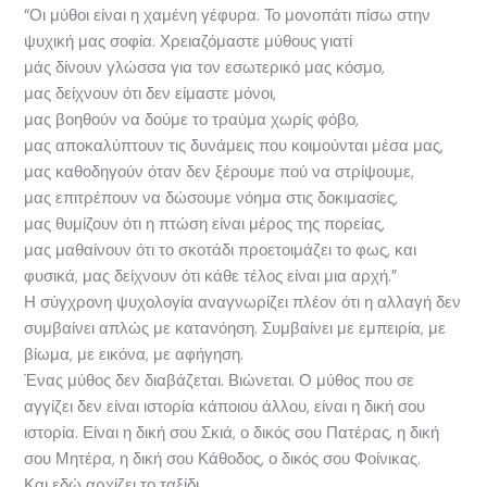
“Οι μύθοι είναι η χαμένη γέφυρα. Το μονοπάτι πίσω στην
ψυχική μας σοφία. Χρειαζόμαστε μύθους γιατί
μάς δίνουν γλώσσα για τον εσωτερικό μας κόσμο,
μας δείχνουν ότι δεν είμαστε μόνοι,
μας βοηθούν να δούμε το τραύμα χωρίς φόβο,
μας αποκαλύπτουν τις δυνάμεις που κοιμούνται μέσα μας,
μας καθοδηγούν όταν δεν ξέρουμε πού να στρίψουμε,
μας επιτρέπουν να δώσουμε νόημα στις δοκιμασίες,
μας θυμίζουν ότι η πτώση είναι μέρος της πορείας,
μας μαθαίνουν ότι το σκοτάδι προετοιμάζει το φως, και
φυσικά, μας δείχνουν ότι κάθε τέλος είναι μια αρχή.”
Η σύγχρονη ψυχολογία αναγνωρίζει πλέον ότι η αλλαγή δεν
συμβαίνει απλώς με κατανόηση. Συμβαίνει με εμπειρία, με
βίωμα, με εικόνα, με αφήγηση.
Ένας μύθος δεν διαβάζεται. Βιώνεται. Ο μύθος που σε
αγγίζει δεν είναι ιστορία κάποιου άλλου, είναι η δική σου
ιστορία. Είναι η δική σου Σκιά, ο δικός σου Πατέρας, η δική
σου Μητέρα, η δική σου Κάθοδος, ο δικός σου Φοίνικας.
Και εδώ αρχίζει το ταξίδι.