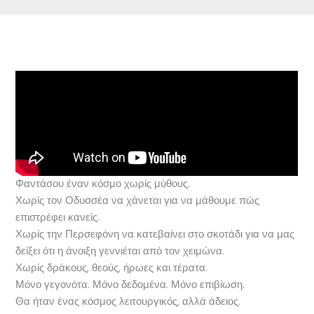
Φαντάσου έναν κόσμο χωρίς μύθους.
Χωρίς τον Οδυσσέα να χάνεται για να μάθουμε πώς
επιστρέφει κανείς.
Χωρίς την Περσεφόνη να κατεβαίνει στο σκοτάδι για να μας
δείξει ότι η άνοιξη γεννιέται από τον χειμώνα.
Χωρίς δράκους, θεούς, ήρωες και τέρατα.
Μόνο γεγονότα. Μόνο δεδομένα. Μόνο επιβίωση.
Θα ήταν ένας κόσμος λειτουργικός, αλλά άδειος.