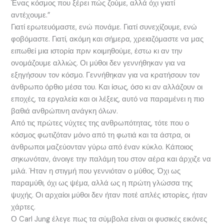
Ένας κόσμος που ξέρει πώς ζούμε, αλλά όχι γιατί
αντέχουμε.”
Γιατί ερωτευόμαστε, ενώ πονάμε. Γιατί συνεχίζουμε, ενώ
φοβόμαστε. Γιατί, ακόμη και σήμερα, χρειαζόμαστε να μας
ειπωθεί μια ιστορία πριν κοιμηθούμε, έστω κι αν την
ονομάζουμε αλλιώς. Οι μύθοι δεν γεννήθηκαν για να
εξηγήσουν τον κόσμο. Γεννήθηκαν για να κρατήσουν τον
άνθρωπο όρθιο μέσα του. Και ίσως, όσο κι αν αλλάζουν οι
εποχές, τα εργαλεία και οι λέξεις, αυτό να παραμένει η πιο
βαθιά ανθρώπινη ανάγκη όλων.
Από τις πρώτες νύχτες της ανθρωπότητας, τότε που ο
κόσμος φωτιζόταν μόνο από τη φωτιά και τα άστρα, οι
άνθρωποι μαζεύονταν γύρω από έναν κύκλο. Κάποιος
σηκωνόταν, άνοιγε την παλάμη του στον αέρα και άρχιζε να
μιλά. Ήταν η στιγμή που γεννιόταν ο μύθος. Όχι ως
παραμύθι, όχι ως ψέμα, αλλά ως η πρώτη γλώσσα της
ψυχής. Οι αρχαίοι μύθοι δεν ήταν ποτέ απλές ιστορίες, ήταν
χάρτες.
Ο Carl Jung έλεγε πως τα σύμβολα είναι οι φυσικές εικόνες