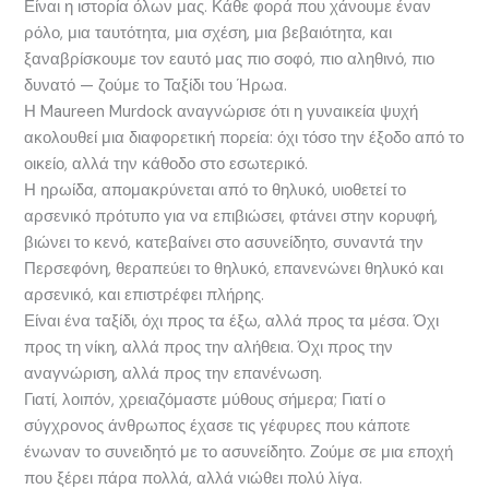
Είναι η ιστορία όλων μας. Κάθε φορά που χάνουμε έναν
ρόλο, μια ταυτότητα, μια σχέση, μια βεβαιότητα, και
ξαναβρίσκουμε τον εαυτό μας πιο σοφό, πιο αληθινό, πιο
δυνατό — ζούμε το Ταξίδι του Ήρωα.
Η Maureen Murdock αναγνώρισε ότι η γυναικεία ψυχή
ακολουθεί μια διαφορετική πορεία: όχι τόσο την έξοδο από το
οικείο, αλλά την κάθοδο στο εσωτερικό.
Η ηρωίδα, απομακρύνεται από το θηλυκό, υιοθετεί το
αρσενικό πρότυπο για να επιβιώσει, φτάνει στην κορυφή,
βιώνει το κενό, κατεβαίνει στο ασυνείδητο, συναντά την
Περσεφόνη, θεραπεύει το θηλυκό, επανενώνει θηλυκό και
αρσενικό, και επιστρέφει πλήρης.
Είναι ένα ταξίδι, όχι προς τα έξω, αλλά προς τα μέσα. Όχι
προς τη νίκη, αλλά προς την αλήθεια. Όχι προς την
αναγνώριση, αλλά προς την επανένωση.
Γιατί, λοιπόν, χρειαζόμαστε μύθους σήμερα; Γιατί ο
σύγχρονος άνθρωπος έχασε τις γέφυρες που κάποτε
ένωναν το συνειδητό με το ασυνείδητο. Ζούμε σε μια εποχή
που ξέρει πάρα πολλά, αλλά νιώθει πολύ λίγα.