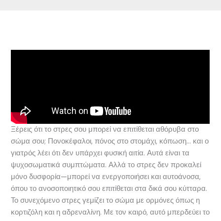
Ξέρεις ότι το στρες σου μπορεί να επιτίθεται αθόρυβα στο
σώμα σου; Πονοκέφαλοι, πόνος στο στομάχι, κόπωση… και ο
γιατρός λέει ότι δεν υπάρχει φυσική αιτία. Αυτά είναι τα
ψυχοσωματικά συμπτώματα. Αλλά το στρες δεν προκαλεί
μόνο δυσφορία—μπορεί να ενεργοποιήσει και αυτοάνοσα,
όπου το ανοσοποιητικό σου επιτίθεται στα δικά σου κύτταρα.
Το συνεχόμενο στρες γεμίζει το σώμα με ορμόνες όπως η
κορτιζόλη και η αδρεναλίνη. Με τον καιρό, αυτό μπερδεύει το