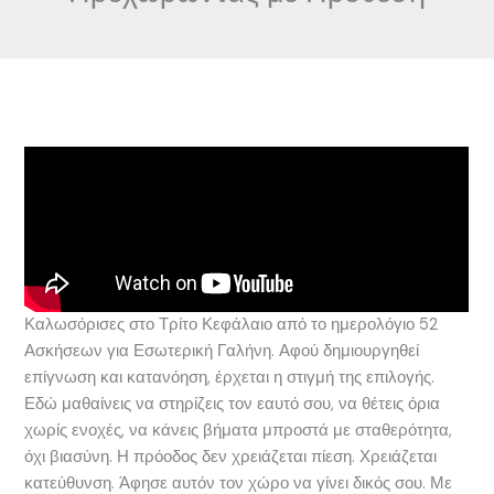
Καλωσόρισες στο Τρίτο Κεφάλαιο από το ημερολόγιο 52
Ασκήσεων για Εσωτερική Γαλήνη. Αφού δημιουργηθεί
επίγνωση και κατανόηση, έρχεται η στιγμή της επιλογής.
Εδώ μαθαίνεις να στηρίζεις τον εαυτό σου, να θέτεις όρια
χωρίς ενοχές, να κάνεις βήματα μπροστά με σταθερότητα,
όχι βιασύνη. Η πρόοδος δεν χρειάζεται πίεση. Χρειάζεται
κατεύθυνση. Άφησε αυτόν τον χώρο να γίνει δικός σου. Με