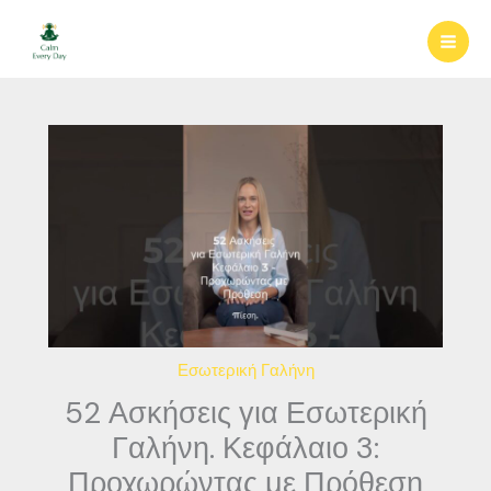
Μετάβαση
στο
περιεχόμενο
Εσωτερική Γαλήνη
52 Ασκήσεις για Εσωτερική
Γαλήνη. Κεφάλαιο 3:
Προχωρώντας με Πρόθεση