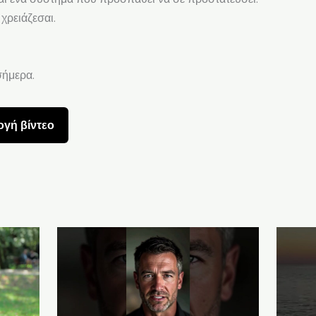
χρειάζεσαι.
σήμερα.
γή βίντεο