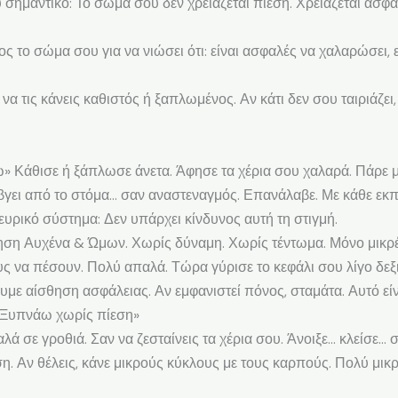
λύ σημαντικό: Το σώμα σου δεν χρειάζεται πίεση. Χρειάζεται ασφά
το σώμα σου για να νιώσει ότι: είναι ασφαλές να χαλαρώσει, εί
 να τις κάνεις καθιστός ή ξαπλωμένος. Αν κάτι δεν σου ταιριάζει
 Κάθισε ή ξάπλωσε άνετα. Άφησε τα χέρια σου χαλαρά. Πάρε μι
 βγει από το στόμα… σαν αναστεναγμός. Επανάλαβε. Με κάθε εκ
υρικό σύστημα: Δεν υπάρχει κίνδυνος αυτή τη στιγμή.
νηση Αυχένα & Ώμων. Χωρίς δύναμη. Χωρίς τέντωμα. Μόνο μικρ
υς να πέσουν. Πολύ απαλά. Τώρα γύρισε το κεφάλι σου λίγο δεξ
με αίσθηση ασφάλειας. Αν εμφανιστεί πόνος, σταμάτα. Αυτό είν
«Ξυπνάω χωρίς πίεση»
παλά σε γροθιά. Σαν να ζεσταίνεις τα χέρια σου. Άνοιξε… κλείσε
η. Αν θέλεις, κάνε μικρούς κύκλους με τους καρπούς. Πολύ μικρ