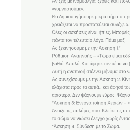
Αν ζεις με ινομυαλγία, ξέρεις κάτι πο
«γυμναστούμε».
Θα δημιουργήσουμε μικρά σήματα προς 
χρειάζεται να προστατεύεται συνέχεια.
Όλες οι ασκήσεις είναι ήπιες. Μπορείς
πάντα τον τελευταίο λόγο. Πάμε μαζί.
Ας ξεκινήσουμε με την Άσκηση 1.”
Ρύθμιση Αναπνοής – «Τώρα είμαι εδώ»
βαθιά. Απαλά. Και άφησε τον αέρα να
Αυτή η αναπνοή στέλνει μήνυμα στο νε
Ας συνεχίσουμε με την Άσκηση 2: Κί
ελάχιστα προς τα αυτιά… και άφησέ το
αριστερά. Δεν ψάχνουμε εύρος. Ψάχνου
“Άσκηση 3: Ενεργοποίηση Χεριών – 
Άνοιξε τις παλάμες σου. Κλείσε τις α
το σώμα να νιώσει έλεγχο χωρίς έντασ
“Άσκηση 4: Σύνδεση με το Σώμα.