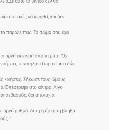
λεια.Σε αυτό το βίντεο δεν θα
ναι ασφαλές να κινηθεί, και δεν
, το παραλείπεις. Το σώμα σου έχει
α αργή εισπνοή από τη μύτη. Όχι
πνοή, πες σιωπηλά: «Τώρα είμαι εδώ»
ές κινήσεις. Σήκωσε τους ώμους
ιά. Επέστρεψε στο κέντρο. Λίγο
αι σεβασμός, όχι αποτυχία.
… σε αργό ρυθμό. Αυτή η άσκηση βοηθά
ούς. ”