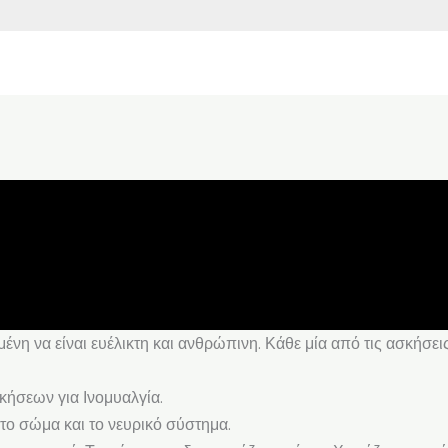
ένη να είναι ευέλικτη και ανθρώπινη. Κάθε μία από τις ασκήσει
σκήσεων για Ινομυαλγία.
ο σώμα και το νευρικό σύστημα.