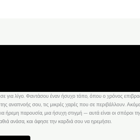
σε για λίγο. Φαντάσου έναν ήσυχο τόπο, όπου ο χρόνος επιβραδ
ης αναπνοής σου, τις μικρές χαρές που σε περιβάλλουν. Ακόμα 
μια ήρεμη παρουσία, μια ήσυχη στιγμή — αυτά είναι οι σπόροι τ
βαθιά ανάσα, και άφησε την καρδιά σου να ηρεμήσει.