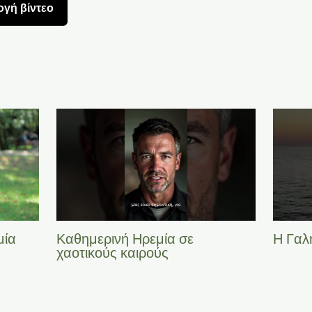
γή βίντεο
μία
Καθημερινή Ηρεμία σε
Η Γαλ
χαοτικούς καιρούς