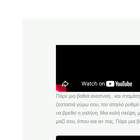
Πάρε μια βαθιά αναπνοή… και σταμάτη
ζεστασιά γύρω σου, τον απαλό ρυθμό τ
να βρεθεί η γαλήνη. Μια καλή σκέψη, 
μαζί σου, όπου και αν πας. Πάρε μια 