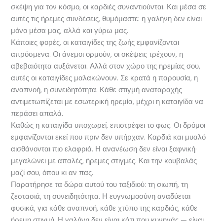
σκέψη για τον κόσμο, οι καρδιές συναντιούνται. Και μέσα σε
αυτές τις ήρεμες συνδέσεις, θυμόμαστε: η γαλήνη δεν είναι
μόνο μέσα μας, αλλά και γύρω μας.
Κάποιες φορές, οι καταιγίδες της ζωής εμφανίζονται
απρόσμενα. Οι άνεμοι ορμούν, οι σκέψεις τρέχουν, η
αβεβαιότητα αυξάνεται. Αλλά στον χώρο της ηρεμίας σου,
αυτές οι καταιγίδες μαλακώνουν. Σε κρατά η παρουσία, η
αναπνοή, η συνειδητότητα. Κάθε στιγμή αναταραχής
αντιμετωπίζεται με εσωτερική ηρεμία, μέχρι η καταιγίδα να
περάσει απαλά.
Καθώς η καταιγίδα υποχωρεί, επιστρέφει το φως. Οι δρόμοι
εμφανίζονται εκεί που πριν δεν υπήρχαν. Καρδιά και μυαλό
αισθάνονται πιο ελαφριά. Η ανανέωση δεν είναι ξαφνική·
μεγαλώνει με απαλές, ήρεμες στιγμές. Και την κουβαλάς
μαζί σου, όπου κι αν πας.
Παρατήρησε τα δώρα αυτού του ταξιδιού: τη σιωπή, τη
ζεστασιά, τη συνειδητότητα. Η ευγνωμοσύνη αναδύεται
φυσικά, για κάθε αναπνοή, κάθε χτύπο της καρδιάς, κάθε
ήρεμη στιγμή. Η γαλήνη δεν είναι κάτι που κυνηγάς — είναι