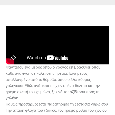
Φαντάσου ένα μέρος όπου ο χρόνος επιβραδύνει, όπου
κάθε αναπνοή σε καλεί στην ηρεμία. Ένα μέρος
απαλλαγμένο από το θόρυβο, όπου ο έξω κόσμος
γαληνεύει. Εδώ, ανάμεσα σε χιονισμένα δέντρα και την
ήρεμη σιωπή του χειμώνα, ξεκινά το ταξίδι σου προς τη
γαλήνη.
Καθώς προσαρμόζεσαι, παρατήρησε τη ζεστασιά γύρω σου.
Την απαλή φλόγα του τζακιού, τον ήρεμο ρυθμό του χιονιού