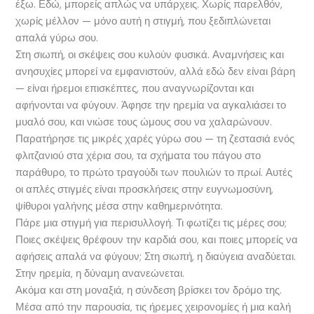
έξω. Εδώ, μπορείς απλώς να υπάρχεις. Χωρίς παρελθόν,
χωρίς μέλλον — μόνο αυτή η στιγμή, που ξεδιπλώνεται
απαλά γύρω σου.
Στη σιωπή, οι σκέψεις σου κυλούν φυσικά. Αναμνήσεις και
ανησυχίες μπορεί να εμφανιστούν, αλλά εδώ δεν είναι βάρη
— είναι ήρεμοι επισκέπτες, που αναγνωρίζονται και
αφήνονται να φύγουν. Άφησε την ηρεμία να αγκαλιάσει το
μυαλό σου, και νιώσε τους ώμους σου να χαλαρώνουν.
Παρατήρησε τις μικρές χαρές γύρω σου — τη ζεστασιά ενός
φλιτζανιού στα χέρια σου, τα σχήματα του πάγου στο
παράθυρο, το πρώτο τραγούδι των πουλιών το πρωί. Αυτές
οι απλές στιγμές είναι προσκλήσεις στην ευγνωμοσύνη,
ψίθυροι γαλήνης μέσα στην καθημερινότητα.
Πάρε μια στιγμή για περισυλλογή. Τι φωτίζει τις μέρες σου;
Ποιες σκέψεις θρέφουν την καρδιά σου, και ποιες μπορείς να
αφήσεις απαλά να φύγουν; Στη σιωπή, η διαύγεια αναδύεται.
Στην ηρεμία, η δύναμη ανανεώνεται.
Ακόμα και στη μοναξιά, η σύνδεση βρίσκει τον δρόμο της.
Μέσα από την παρουσία, τις ήρεμες χειρονομίες ή μια καλή