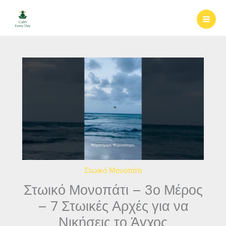
Μετάβαση
στο
περιεχόμενο
Στωικό Μονοπάτι
Στωικό Μονοπάτι – 3ο Μέρος
– 7 Στωικές Αρχές για να
Νικήσεις το Άγχος