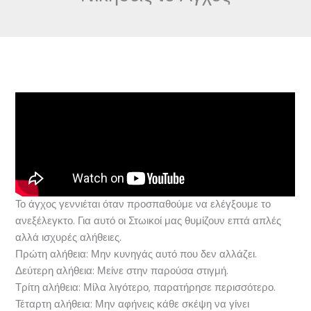
Το άγχος γεννιέται όταν προσπαθούμε να ελέγξουμε το
ανεξέλεγκτο. Για αυτό οι Στωικοί μας θυμίζουν επτά απλές
αλλά ισχυρές αλήθειες.
Πρώτη αλήθεια: Μην κυνηγάς αυτό που δεν αλλάζει.
Δεύτερη αλήθεια: Μείνε στην παρούσα στιγμή.
Τρίτη αλήθεια: Μίλα λιγότερο, παρατήρησε περισσότερο.
Τέταρτη αλήθεια: Μην αφήνεις κάθε σκέψη να γίνει