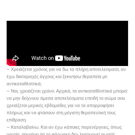
– Χρειάζεται χρόνος για να δω τα πλήρη αποτελέσματα, αν
έχω διαταραχές άγχους και ξεκινήσω θεραπεία με
αντικαταθλιπτικά;
– Ναι, χρειάζεται χρόνο. Αρχικά, τα αντικαταθλιπτικά μπορεί
να μην δείχνουν άμεσα αποτελέσματα επειδή το σώμα σου
χρειάζεται μερικές εβδομάδες για να τα απορροφήσει
πλήρως και να φτάσουν στη μέγιστη θεραπευτική τους
επίδραση.
– Καταλαβαίνω. Και αν έχω κάποιες παρενέργειες, όπως
ναυτία, σημαίνει ότι το φάρμακο δεν λειτουργεί σωστά;