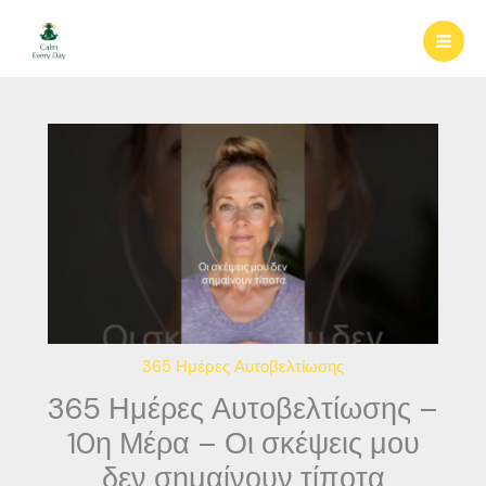
Μετάβαση
στο
περιεχόμενο
365 Ημέρες Αυτοβελτίωσης
365 Ημέρες Αυτοβελτίωσης –
10η Μέρα – Οι σκέψεις μου
δεν σημαίνουν τίποτα