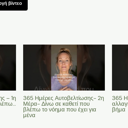
γή βίντεο
ς – 1η
365 Ημέρες Αυτοβελτίωσης- 2η
365 Η
βλέπω…
Μέρα- Δίνω σε καθετί που
αλλαγή
βλέπω το νόημα που έχει για
βήμα
μένα