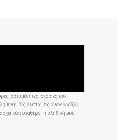
ρες, ασταμάτητες ιστορίες του
ηθινές. Τις βλέπω, τις αναγνωρίζω,
άρχει κάτι σταθερό…η αληθινή μου