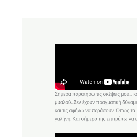
Σήμερα παρατηρώ τις σκέψεις μου… και
μυαλού…δεν έχουν πραγματική δύναμη 
και τις αφήνω να περάσουν. Όπως τα 
γαλήνη. Και σήμερα της επιτρέπω να ε