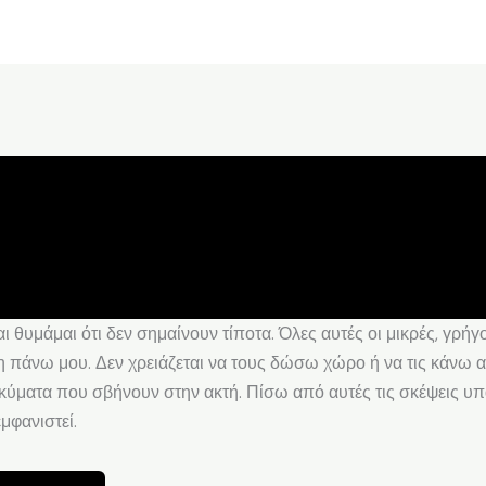
 θυμάμαι ότι δεν σημαίνουν τίποτα. Όλες αυτές οι μικρές, γρήγο
πάνω μου. Δεν χρειάζεται να τους δώσω χώρο ή να τις κάνω αλ
κύματα που σβήνουν στην ακτή. Πίσω από αυτές τις σκέψεις υπ
μφανιστεί.