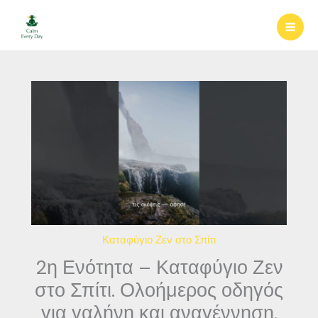
Μετάβαση
στο
περιεχόμενο
Καταφύγιο Ζεν στο Σπίτι
2η Ενότητα – Καταφύγιο Ζεν
στο Σπίτι. Ολοήμερος οδηγός
για γαλήνη και αναγέννηση.