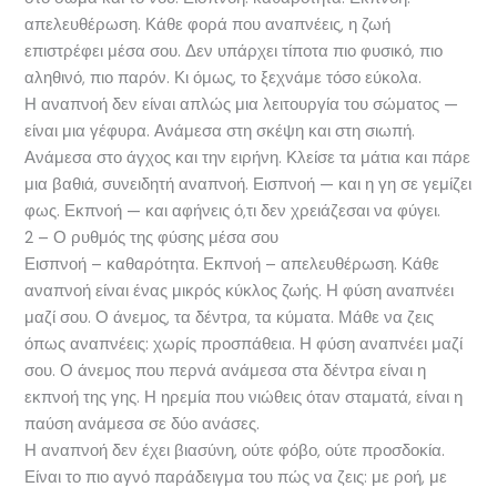
απελευθέρωση. Κάθε φορά που αναπνέεις, η ζωή
επιστρέφει μέσα σου. Δεν υπάρχει τίποτα πιο φυσικό, πιο
αληθινό, πιο παρόν. Κι όμως, το ξεχνάμε τόσο εύκολα.
Η αναπνοή δεν είναι απλώς μια λειτουργία του σώματος —
είναι μια γέφυρα. Ανάμεσα στη σκέψη και στη σιωπή.
Ανάμεσα στο άγχος και την ειρήνη. Κλείσε τα μάτια και πάρε
μια βαθιά, συνειδητή αναπνοή. Εισπνοή — και η γη σε γεμίζει
φως. Εκπνοή — και αφήνεις ό,τι δεν χρειάζεσαι να φύγει.
2 – Ο ρυθμός της φύσης μέσα σου
Εισπνοή – καθαρότητα. Εκπνοή – απελευθέρωση. Κάθε
αναπνοή είναι ένας μικρός κύκλος ζωής. Η φύση αναπνέει
μαζί σου. Ο άνεμος, τα δέντρα, τα κύματα. Μάθε να ζεις
όπως αναπνέεις: χωρίς προσπάθεια. Η φύση αναπνέει μαζί
σου. Ο άνεμος που περνά ανάμεσα στα δέντρα είναι η
εκπνοή της γης. Η ηρεμία που νιώθεις όταν σταματά, είναι η
παύση ανάμεσα σε δύο ανάσες.
Η αναπνοή δεν έχει βιασύνη, ούτε φόβο, ούτε προσδοκία.
Είναι το πιο αγνό παράδειγμα του πώς να ζεις: με ροή, με