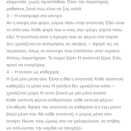
ισορροπία, χωρίς προσπάθεια. Όταν την παρατηρείς,
μαθαίνεις ξανά πώς είναι να ζεις απλά.
3 – Η επιστροφή στο κέντρο
Αν η σκέψη σου φύγει, γύρνα πίσω στην αναπνοή. Εδώ είναι
το σπίτι σου. Κάθε φορά που ο νους σου τρέχει, γύρνα πίσω
εδώ. Η αναπνοή είναι η άγκυρα που σε φέρνει στο παρόν.
Δεν χρειάζεται να πολεμήσεις τις σκέψεις — άφησέ τες να
περάσουν, όπως τα σύννεφα που επιπλέουν στον ουρανό.
Απλώς παρατήρησε. Το σώμα ξέρει. Η αναπνοή ξέρει. Εσύ,
αρκεί να επιτρέψεις.
4 – Η ανάσα ως καθαρμός
Η ζωή ρέει μέσα σου. Είσαι η ίδια η αναπνοή. Κάθε αναπνοή
καθαρίζει το μέσα σου. Η γαλήνη δεν χρειάζεται κόπο —
χρειάζεται χώρο. Κι αυτό ξεκινά με μία μόνο ανάσα.
Κάθε εισπνοή φέρνει καθαρότητα, κάθε εκπνοή φέρνει
ελευθερία. Άφησε την αναπνοή να καθαρίσει ό,τι έχει μείνει
βαρύ μέσα σου. Με κάθε αναπνοή, ο χώρος μέσα σου
ανοίγει. Νιώσε τους ώμους σου να χαλαρώνουν, το στήθος
να απλώνεται, την καρδιά να ησυχάζει.