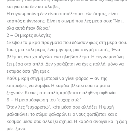
και για όσα δεν κατάλαβες.
Η ευγνωμοσύνη δεν είναι αποτέλεσμα τελειότητας, είναι
καρπός επίγνωσης. Είναι η στιγμή που λες μέσα σου: “Ναι…
όλα αυτά ήταν δώρα.”
2 – Οι μικρές ευλογίες
Σκέψου τα μικρά πράγματα που έδωσαν φως στη μέρα σου.
Ίσως μια καλημέρα, ένα μήνυμα, μια στιγμή σιωπής. Ένα
βλέμμα, ένα χαμόγελο, ένα ηλιοβασίλεμα. Η ευγνωμοσύνη
ζει μέσα στα απλά. Δεν χρειάζεται να έχεις πολλά, μόνο να
εκτιμάς όσα ήδη έχεις.
Κάθε μικρή στιγμή μπορεί να γίνει φάρος — αν της
επιτρέψεις να λάμψει. Η καρδιά βλέπει όσα τα μάτια
ξεχνούν. Κι εκεί, στο απλό, κρύβεται η αληθινή αφθονία.
3 – Η μεταμόρφωση του “ευχαριστώ”
Όταν λες “ευχαριστώ”, κάτι μέσα σου αλλάζει. Η ψυχή
μαλακώνει, το σώμα χαλαρώνει, ο νους φωτίζεται, και ο
κόσμος μέσα σου αλλάζει σχήμα. Η καρδιά ανοίγει και η ζωή
ρέει ξανά.