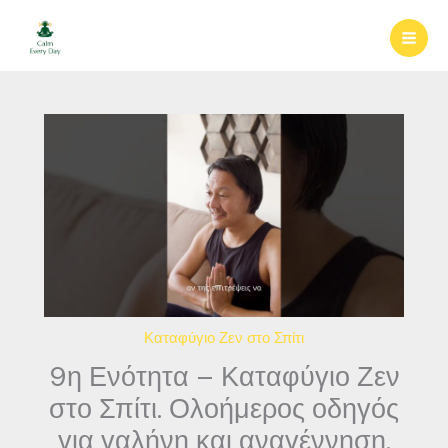
Μετάβαση
στο
περιεχόμενο
Καταφύγιο Ζεν στο Σπίτι
9η Ενότητα – Καταφύγιο Ζεν
στο Σπίτι. Ολοήμερος οδηγός
για γαλήνη και αναγέννηση.