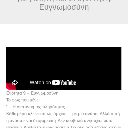
Ευγνωμοσύνη
Ενότητα 9 – Ευγνωμοσύνη
Το φως που μένει
1 – Η αναπνοή της πληρότητας
Κάθε μέρα κλείνει όπως άρχισε — με μια ανάσα. Αλλά αυτή
η ανάσα είναι διαφορετική. Δεν κουβαλά ανησυχία, ούτε
βιασύνη. Κουβαλά ευγνωμοσύνη. Για όλα όσα έζησες, ακόμα