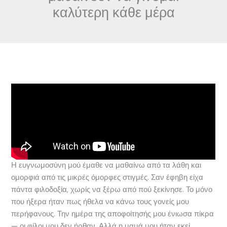
καλύτερη κάθε μέρα
Η ευγνωμοσύνη μού έμαθε να μαθαίνω από τα λάθη και
ομορφιά από τις μικρές όμορφες στιγμές. Σαν έφηβη είχα
πάντα φιλοδοξία, χωρίς να ξέρω από πού ξεκίνησε. Το μόνο
που ήξερα ήταν πως ήθελα να κάνω τους γονείς μου
περήφανους. Την ημέρα της αποφοίτησής μου ένιωσα πίκρα
— οι φίλοι μου δεν ήρθαν. Αλλά η μαμά μου ήταν εκεί.