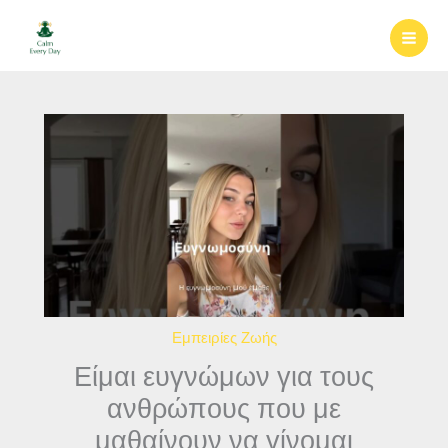
Μετάβαση
στο
περιεχόμενο
Εμπειρίες Ζωής
Είμαι ευγνώμων για τους
ανθρώπους που με
μαθαίνουν να γίνομαι