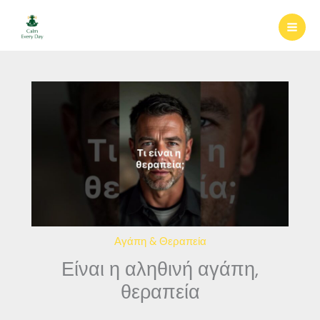
Μετάβαση
στο
περιεχόμενο
Αγάπη & Θεραπεία
Είναι η αληθινή αγάπη,
θεραπεία