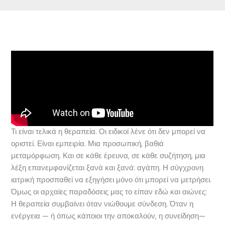
Τι είναι τελικά η θεραπεία. Οι ειδικοί λένε ότι δεν μπορεί να
οριστεί. Είναι εμπειρία. Μια προσωπική, βαθιά
μεταμόρφωση. Και σε κάθε έρευνα, σε κάθε συζήτηση, μια
λέξη επανεμφανίζεται ξανά και ξανά: αγάπη. Η σύγχρονη
ιατρική προσπαθεί να εξηγήσει μόνο ότι μπορεί να μετρήσει.
Όμως οι αρχαίες παραδόσεις μας το είπαν εδώ και αιώνες:
Η θεραπεία συμβαίνει όταν νιώθουμε σύνδεση. Όταν η
ενέργεια — ή όπως κάποιοι την αποκαλούν, η συνείδηση—