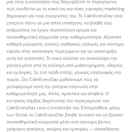
μας είναι η κατανόηση πώς διαχειρίζεται το περιεχόμενο,
πώς συνδέεται με το κοινό του και ποιες ευκαιρίες marketing
δημιουργεί για τους συνεργάτες του. Το CalmEveryDay είναι
χτισμένο πάνω σε μια απλή υπόσχεση: να βοηθά τους
ανθρώπους να έχουν περισσότερη ηρεμία και
συναισθηματική ισορροπία στην καθημερινότητα. Αξιοποιεί
καθαρά μηνύματα, απαλές αισθητικές επιλογές και σύντομο,
εύκολο στην κατανόηση περιεχόμενο για να υποστηρίξει
αυτή την αποστολή. Το κοινό καλείται να ανακαλύψει την
γαλήνη μέσα από τη συλλογή από μυθιστορήματα, οδηγούς
και εμπειρίες. Σε ένα ταξίδι απλής, γλυκιάς επιστροφής στο
παρόν. Στο CalmEveryDay μαθαίνουμε πώς να
μεταφέρουμε αυτή την γαλήνια επίγνωση στην
καθημερινότητά μας. Απλά, πρακτικά και αληθινά. Ο
κεντρικός κόμβος διοχέτευσης του περιεχομένου του
CalmEveryDay ειναι η Ιστοσελίδα του. Επιπρόσθετα, μέσω
των Social, το CalmEveryDay βοηθά το κοινό του να βρίσκει
συναισθηματική ισορροπία μέσα από σύντομα βίντεο,
γρήγορες ασκήσεις, σκέψεις και εμπειρίες — οποιαδήποτε