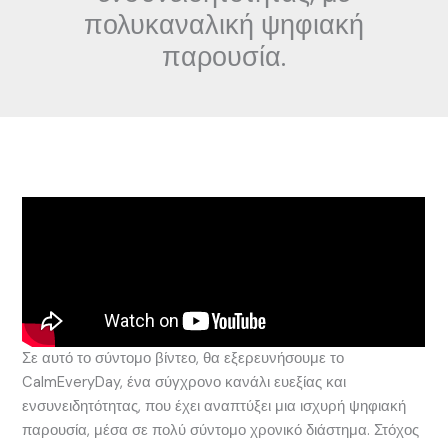
πολυκαναλική ψηφιακή
παρουσία.
Σε αυτό το σύντομο βίντεο, θα εξερευνήσουμε το
CalmEveryDay, ένα σύγχρονο κανάλι ευεξίας και
ενσυνειδητότητας, που έχει αναπτύξει μια ισχυρή ψηφιακή
παρουσία, μέσα σε πολύ σύντομο χρονικό διάστημα. Στόχος