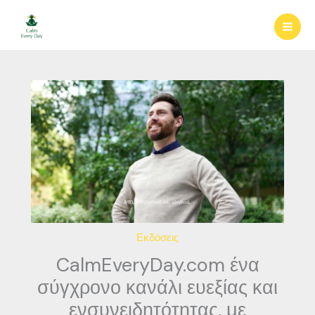
Μετάβαση
στο
περιεχόμενο
Εκδόσεις
CalmEveryDay.com ένα
σύγχρονο κανάλι ευεξίας και
ενσυνειδητότητας, με