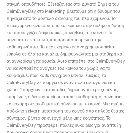
στιγμή, οπουδήποτε. Εξετάζοντας στα Δυνατά Σημεία του
CalmEveryDay στο Marketing, βλέπουμε ότι η δύναμη του
πηγάζει από το μοντέλο διανομής του περιεχομένου. Το
περιεχόμενο είναι σύντομο και εύκολο στην αλληλεπίδραση
και προσεγγίζει διαφορετικές συνήθειες του κοινού. Τα
μηνύματα είναι απλά, και προσαρμοσμένα στην
καθημερινότητα. Το περιεχόμενο επαναχρησιμοποιείται
εύκολα σε όλα τα κανάλια, δημιουργώντας μια σταθερή και
αναγνωρίσιμη παρουσία. Αυτό επιτρέπει στο CalmEveryDay
να ικανοποιεί τις ανάγκες του κοινού του χωρίς να το
κουράζει. Όπως κάθε σύγχρονο κανάλι ευεξίας, το
CalmEveryDay λειτουργεί σε έναν πολύ ανταγωνιστικό
χώρο. Υπάρχουν εκατοντάδες δημιουργοί περιεχομένου,
επομένως η διαφοροποίηση απαιτεί καθαρότητα, συνέπεια
και ισχυρή συναισθηματική σύνδεση με το κοινό. Μία ακόμη
πρόκληση είναι η μετατροπή του κοινού από απλούς θεατές
σύντομων βίντεο σε ενεργά μέλη μιας κοινότητας. Το
CalmEveryDay προσφέρει πολλές ευκαιρίες για ανάπτυξη:
Δημιουργία δομημένων προγραμμάτων ευεξίας για