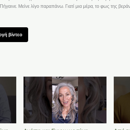
ς. Πήγαινε. Μείνε λίγο παραπάνω. Γιατί μια μέρα, το φως της βε
γή βίντεο