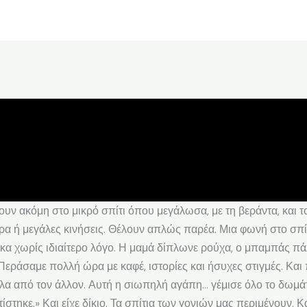
 Ζουν ακόμη στο μικρό σπίτι όπου μεγάλωσα, με τη βεράντα, και
α ή μεγάλες κινήσεις. Θέλουν απλώς παρέα. Μια φωνή στο σπίτι
α χωρίς ιδιαίτερο λόγο. Η μαμά δίπλωνε ρούχα, ο μπαμπάς πά
Περάσαμε πολλή ώρα με καφέ, ιστορίες και ήσυχες στιγμές. Κα
α από τον άλλον. Αυτή η σιωπηλή αγάπη… γέμισε όλο το δωμάτι
χτίστηκε.» Και είχε δίκιο. Τα σπίτια των γονιών μας περιμένουν.