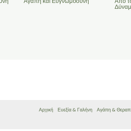
ύνη
Αγάπη και Ευγνωμοσύνη
Από τ
Δύναμ
Αρχική
Ευεξία & Γαλήνη
Αγάπη & Θεραπ