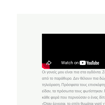
Οι γονείς μου είναι πια στα ογδόντα.
από το παράθυρο. Δεν θέλουν πια δώρ
τηλεόραση. Πρόσφατα τους επισκέφτηκ
είδαν, τα πρόσωπα τους φωτίστηκαν. 
κάθε φορά που περνούσαν ο ένας δίπλ
«Όταν έρχεσαι, το σπίτι θυμάται γιατί 