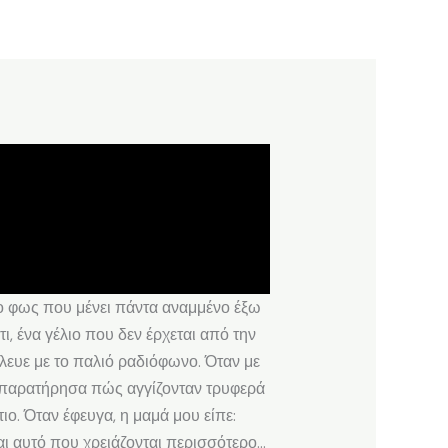
 το φως που μένει πάντα αναμμένο έξω
, ένα γέλιο που δεν έρχεται από την
λευε με το παλιό ραδιόφωνο. Όταν με
ι παρατήρησα πώς αγγίζονταν τρυφερά
ο. Όταν έφευγα, η μαμά μου είπε:
 Και αυτό που χρειάζονται περισσότερο…