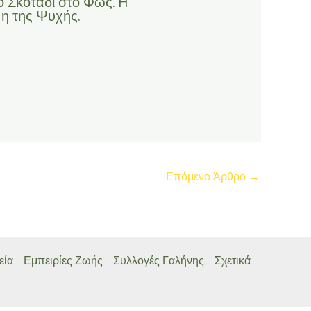
ο Σκοτάδι στο Φως. H
η της Ψυχής.
Επόμενο Άρθρο
→
εία
Εμπειρίες Ζωής
Συλλογές Γαλήνης
Σχετικά