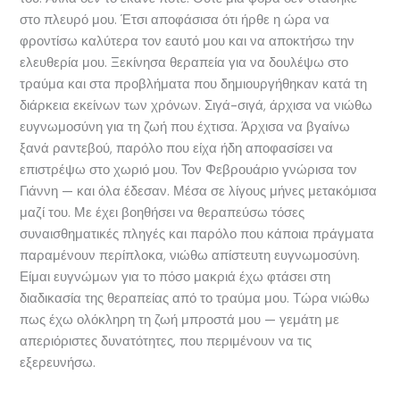
στο πλευρό μου. Έτσι αποφάσισα ότι ήρθε η ώρα να
φροντίσω καλύτερα τον εαυτό μου και να αποκτήσω την
ελευθερία μου. Ξεκίνησα θεραπεία για να δουλέψω στο
τραύμα και στα προβλήματα που δημιουργήθηκαν κατά τη
διάρκεια εκείνων των χρόνων. Σιγά-σιγά, άρχισα να νιώθω
ευγνωμοσύνη για τη ζωή που έχτισα. Άρχισα να βγαίνω
ξανά ραντεβού, παρόλο που είχα ήδη αποφασίσει να
επιστρέψω στο χωριό μου. Τον Φεβρουάριο γνώρισα τον
Γιάννη — και όλα έδεσαν. Μέσα σε λίγους μήνες μετακόμισα
μαζί του. Με έχει βοηθήσει να θεραπεύσω τόσες
συναισθηματικές πληγές και παρόλο που κάποια πράγματα
παραμένουν περίπλοκα, νιώθω απίστευτη ευγνωμοσύνη.
Είμαι ευγνώμων για το πόσο μακριά έχω φτάσει στη
διαδικασία της θεραπείας από το τραύμα μου. Τώρα νιώθω
πως έχω ολόκληρη τη ζωή μπροστά μου — γεμάτη με
απεριόριστες δυνατότητες, που περιμένουν να τις
εξερευνήσω.