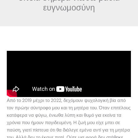
ευγνωμοσύνη
Από το 2019 μέχρι το 2022, δεχόμουν ψυχολογική βία από
τον πρώην σύντροφο μου και τη μητέρα του. Όταν επιτέλους
κατάφερα να φύγω, ένιωθα λύπη και θυμό για εκείνα τα
χρόνια που ήμουν παγιδευμένη. Η ζωή μου είχε μπει σε
παύση, γιατί πίστευα ότι θα διάλεγε εμένα αντί για τη μητέρα
του. Αλλά δεν το έκανε ποτέ. Ούτε μια φορά δεν στάθηκε