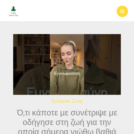
Μετάβαση
στο
περιεχόμενο
Εμπειρίες Ζωής
Ό,τι κάποτε με συνέτριψε με
οδήγησε στη ζωή για την
οποία σήμερα νιώθω βαθιά