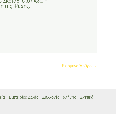
ο Σκοτάδι στο Φως. H
η της Ψυχής.
Επόμενο Άρθρο
→
εία
Εμπειρίες Ζωής
Συλλογές Γαλήνης
Σχετικά