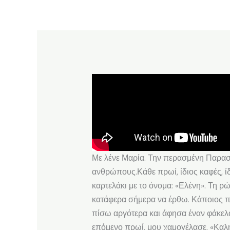
Με λένε Μαρία. Την περασμένη Παρασκε
ανθρώπους.Κάθε πρωί, ίδιος καφές, ί
καρτελάκι με το όνομα: «Ελένη». Τη ρ
κατάφερα σήμερα να έρθω. Κάποιος πρέ
πίσω αργότερα και άφησα έναν φάκελο
επόμενο πρωί, μου χαμογέλασε. «Καλημ