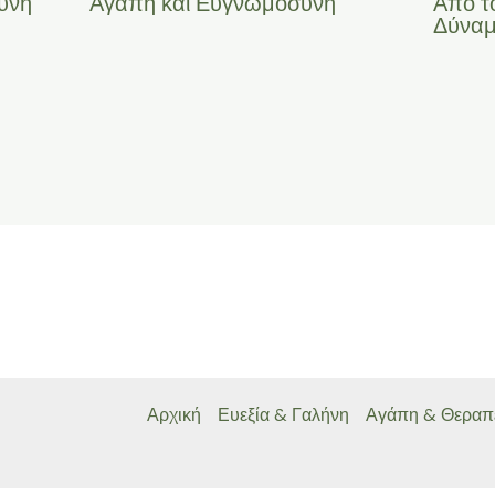
ύνη
Αγάπη και Ευγνωμοσύνη
Από τ
Δύναμ
Αρχική
Ευεξία & Γαλήνη
Αγάπη & Θεραπ