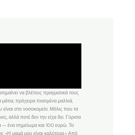
σημαίνει να βλέπεις πραγματικά τους
 μάτια, πρόχειρα πιασμένα μαλλιά,
 είναι στο νοσοκομείο. Μόλις που τα
ς, αλλά ποτέ δεν την είχα δει. Γύρισα
α — ένα σημείωμα και 100 ευρώ. Το
ε: «Η μαμά μου είναι καλύτερα.» Από