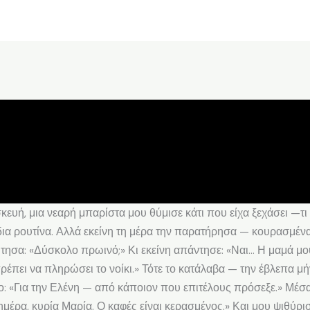
υή, μια νεαρή μπαρίστα μου θύμισε κάτι που είχα ξεχάσει —τι 
δια ρουτίνα. Αλλά εκείνη τη μέρα την παρατήρησα — κουρασμένα
ώτησα: «Δύσκολο πρωινό;» Κι εκείνη απάντησε: «Ναι… Η μαμά μου
πει να πληρώσει το νοίκι.» Τότε το κατάλαβα — την έβλεπα μήνε
: «Για την Ελένη — από κάποιον που επιτέλους πρόσεξε.» Μέσ
έρα, κυρία Μαρία. Ο καφές είναι κερασμένος.» Και μου ψιθύρισ