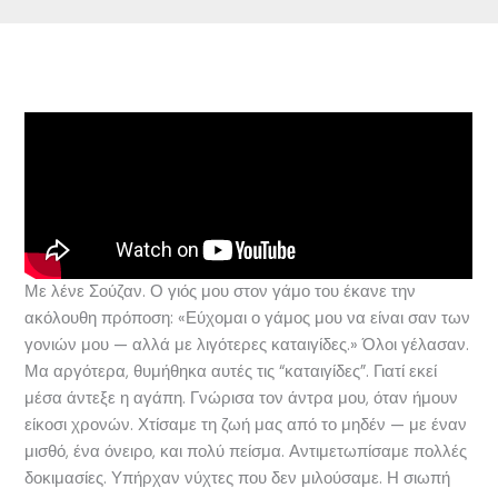
Με λένε Σούζαν. Ο γιός μου στον γάμο του έκανε την
ακόλουθη πρόποση: «Εύχομαι ο γάμος μου να είναι σαν των
γονιών μου — αλλά με λιγότερες καταιγίδες.» Όλοι γέλασαν.
Μα αργότερα, θυμήθηκα αυτές τις “καταιγίδες”. Γιατί εκεί
μέσα άντεξε η αγάπη. Γνώρισα τον άντρα μου, όταν ήμουν
είκοσι χρονών. Χτίσαμε τη ζωή μας από το μηδέν — με έναν
μισθό, ένα όνειρο, και πολύ πείσμα. Αντιμετωπίσαμε πολλές
δοκιμασίες. Υπήρχαν νύχτες που δεν μιλούσαμε. Η σιωπή