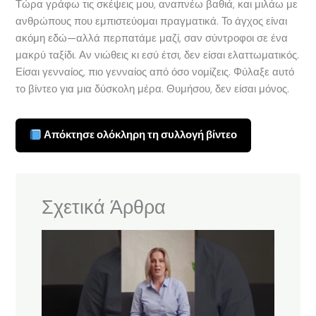
Τώρα γράφω τις σκέψεις μου, αναπνέω βαθιά, και μιλάω με
ανθρώπους που εμπιστεύομαι πραγματικά. Το άγχος είναι
ακόμη εδώ—αλλά περπατάμε μαζί, σαν σύντροφοι σε ένα
μακρύ ταξίδι. Αν νιώθεις κι εσύ έτσι, δεν είσαι ελαττωματικός.
Είσαι γενναίος, πιο γενναίος από όσο νομίζεις. Φύλαξε αυτό
το βίντεο για μια δύσκολη μέρα. Θυμήσου, δεν είσαι μόνος.
Απόκτησε ολόκληρη τη συλλογή βίντεο
Σχετικά Άρθρα