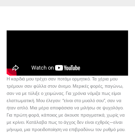
Η καρδιά μου τρέχει σαν ποτάμι ορμητικό. Τα χέρια μου
τρέμουν σαν φύλλα στον άνεμο. Μερικές φορές, παγώνω,
σαν να με τύλιξε ο χειμώνας. Για χρόνια νόμιζα πως είμαι
ελαττωματική. Μου έλεγαν: “είναι στο μυαλό σου”, σαν να
ήταν απλό. Μια μέρα αποφάσισα να μιλήσω σε ψυχολόγο.
Για πρώτη φορά, κάποιος με άκουσε πραγματικά, χωρίς να
με κρίνει. Κατάλαβα πως το άγχος δεν είναι εχθρός—είναι
μήνυμα, μια προειδοποίηση να επιβραδύνω τον ρυθμό μου.