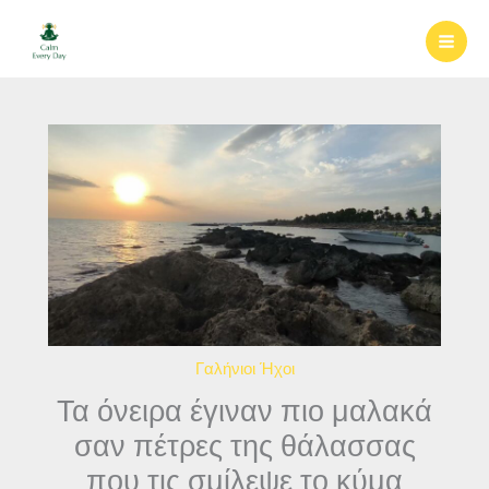
Μετάβαση
στο
περιεχόμενο
Γαλήνιοι Ήχοι
Τα όνειρα έγιναν πιο μαλακά
σαν πέτρες της θάλασσας
που τις σμίλεψε το κύμα