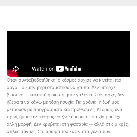
Όταν συνταξιοδοτήθηκα, ο κόσμος άρχισε να κινείται πιο
αργά. Το ξυπνητήρι σταμάτησε να χτυπά. Δεν υπήρχε
βιασύνη — και αυτή η σιωπή ήταν γαλήνια. Στην αρχή, δεν
ήξερα τι να κάνω με τόση ησυχία. Για χρόνια, η ζωή μου
μετρούσε με προγράμματα και προθεσμίες. Κι όμως, ένα
πρωί, ήμουν ελεύθερος να ζω.Σήμερα, η ευτυχία μου έχει
άλλη μορφή. Δεν κρύβεται στη φασαρία — αλλά στις μικρές,
απλές στιγμές. Στο άρωμα του καφέ, στα γέλια των