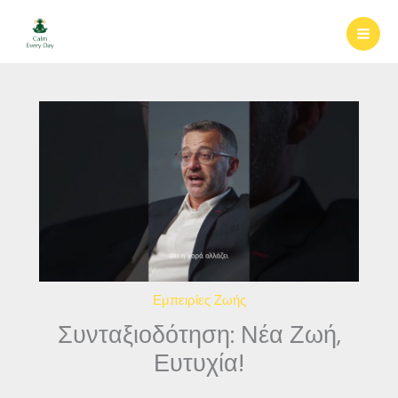
Μετάβαση
στο
περιεχόμενο
Εμπειρίες Ζωής
Συνταξιοδότηση: Νέα Ζωή,
Ευτυχία!