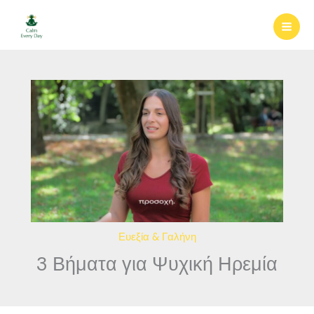
Μετάβαση
στο
περιεχόμενο
Ευεξία & Γαλήνη
3 Βήματα για Ψυχική Ηρεμία