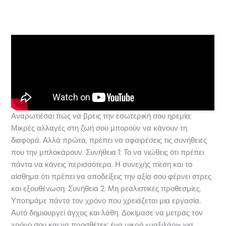
Αναρωτιέσαι πώς να βρεις την εσωτερική σου ηρεμία;
Μικρές αλλαγές στη ζωή σου μπορούν να κάνουν τη
διαφορά. Αλλά πρώτα, πρέπει να αφαιρέσεις τις συνήθειες
που την μπλοκάρουν. Συνήθεια 1: Το να νιώθεις ότι πρέπει
πάντα να κάνεις περισσότερα. Η συνεχής πίεση και το
αίσθημα ότι πρέπει να αποδείξεις την αξία σου φέρνει στρες
και εξουθένωση. Συνήθεια 2: Μη ρεαλιστικές προθεσμίες.
Υποτιμάμε πάντα τον χρόνο που χρειάζεται μια εργασία.
Αυτό δημιουργεί άγχος και λάθη. Δοκίμασε να μετράς τον
χρόνο σου και να προσθέτεις ένα μικρό «μαξιλάρι» για