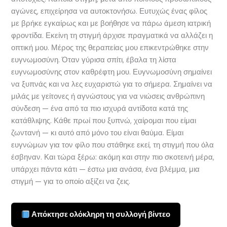
αγώνες, επιχείρησα να αυτοκτονήσω. Ευτυχώς ένας φίλος
με βρήκε εγκαίρως και με βοήθησε να πάρω άμεση ιατρική
φροντίδα. Εκείνη τη στιγμή άρχισε πραγματικά να αλλάζει η
οπτική μου. Μέρος της θεραπείας μου επικεντρώθηκε στην
ευγνωμοσύνη. Όταν γύρισα σπίτι, έβαλα τη λίστα
ευγνωμοσύνης στον καθρέφτη μου. Ευγνωμοσύνη σημαίνει
να ξυπνάς και να λες ευχαριστώ για το σήμερα. Σημαίνει να
μιλάς με γείτονες ή αγνώστους για να νιώσεις ανθρώπινη
σύνδεση — ένα από τα πιο ισχυρά αντίδοτα κατά της
κατάθλιψης. Κάθε πρωί που ξυπνώ, χαίρομαι που είμαι
ζωντανή — κι αυτό από μόνο του είναι θαύμα. Είμαι
ευγνώμων για τον φίλο που στάθηκε εκεί, τη στιγμή που όλα
έσβηναν. Και τώρα ξέρω: ακόμη και στην πιο σκοτεινή μέρα,
υπάρχει πάντα κάτι — έστω μια ανάσα, ένα βλέμμα, μια
στιγμή — για το οποίο αξίζει να ζεις.
Απόκτησε ολόκληρη τη συλλογή βίντεο