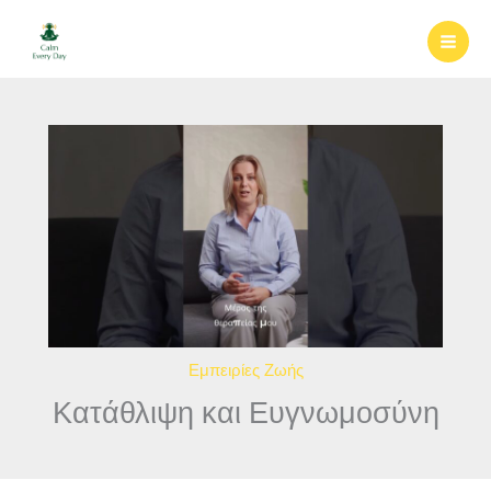
Μετάβαση
στο
περιεχόμενο
Εμπειρίες Ζωής
Κατάθλιψη και Ευγνωμοσύνη