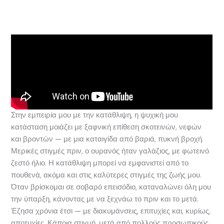
Στην εμπειρία μου με την κατάθλιψη, η ψυχική μου
κατάσταση μοιάζει με ξαφνική επίθεση σκοτεινών, νεφών
και βροντών — με μια καταιγίδα από βαριά, πυκνή βροχή.
Μερικές στιγμές πριν, ο ουρανός ήταν γαλάζιος, με φωτεινό
ζεστό ήλιο. Η κατάθλιψη μπορεί να εμφανιστεί από το
πουθενά, ακόμα και στις καλύτερες στιγμές της ζωής μου.
Όταν βρίσκομαι σε σοβαρό επεισόδιο, καταναλώνει όλη μου
την ύπαρξη, κάνοντας με να ξεχνάω το πριν και το μετά.
Έζησα χρόνια έτσι — με διακυμάνσεις, επιτυχίες και, κυρίως,
αποτυχίες. Κάποια στιγμή, μετά από πολλούς προσωπικούς