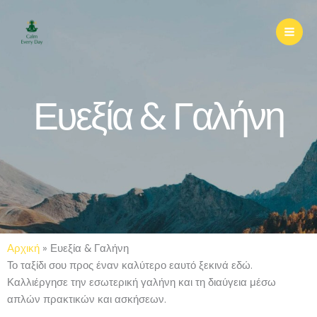
Μετάβαση
στο
περιεχόμενο
Ευεξία & Γαλήνη
Αρχική
»
Ευεξία & Γαλήνη
Το ταξίδι σου προς έναν καλύτερο εαυτό ξεκινά εδώ.
Καλλιέργησε την εσωτερική γαλήνη και τη διαύγεια μέσω
απλών πρακτικών και ασκήσεων.